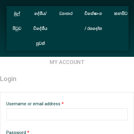
මුල්
දේශීය/
ව්‍යාපාර
විශේෂාංග
කනපිට
පිටුව
විදේශීය
/ රසදෝත
පුවත්
Home
My account
MY ACCOUNT
Login
Username or email address
*
Password
*