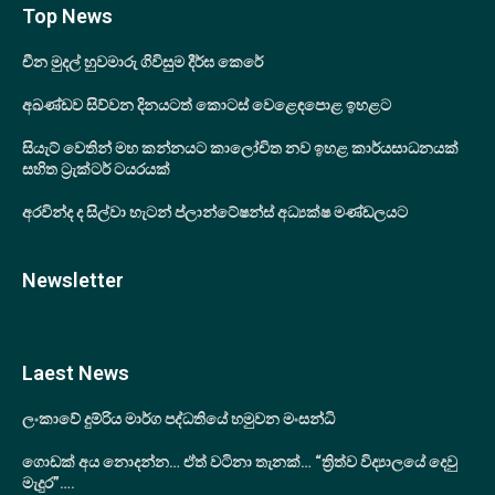
Top News
චීන මුදල් හුවමාරු ගිවිසුම දීර්ඝ කෙරේ
අඛණ්ඩව සිව්වන දිනයටත් කොටස් වෙළෙඳපොළ ඉහළට
සියැට් වෙතින් මහ කන්නයට කාලෝචිත නව ඉහළ කාර්යසාධනයක්
සහිත ට්‍රැක්ටර් ටයරයක්
අරවින්ද ද සිල්වා හැටන් ප්ලාන්ටේෂන්ස් අධ්‍යක්ෂ මණ්ඩලයට
Newsletter
Laest News
ලංකාවේ දුම්රිය මාර්ග පද්ධතියේ හමුවන මංසන්ධි
ගොඩක් අය නොදන්න… ඒත් වටිනා තැනක්… “ත්‍රිත්ව විද්‍යාලයේ දෙවු
මැදුර”….